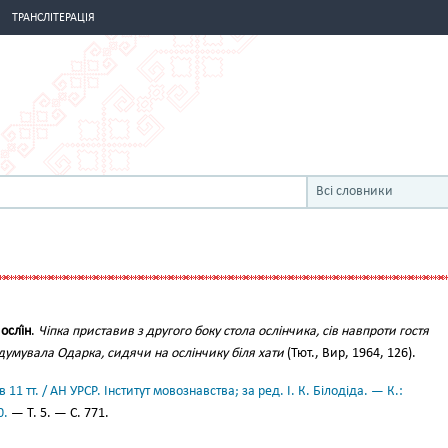
ТРАНСЛІТЕРАЦІЯ
Всі словники
о
ослі́н
.
Чіпка приставив з другого боку стола ослінчика, сів навпроти гостя
думувала Одарка, сидячи на ослінчику біля хати
(Тют., Вир, 1964, 126).
11 тт. / АН УРСР. Інститут мовознавства; за ред. І. К. Білодіда. — К.:
0.
— Т. 5. — С. 771.