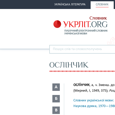
УКРАЇНСЬКА ЛІТЕРАТУРА
СЛОВНИК
ОСЛІНЧИК
ОСЛІ́НЧИК
, а,
ч.
Зменш. д
А
(Мирний, І, 1949, 375);
Роз
Б
Словник української мови: в 
Наукова думка, 1970—198
В