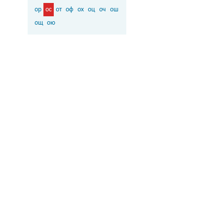
ор
ос
от
оф
ох
оц
оч
ош
ощ
ою