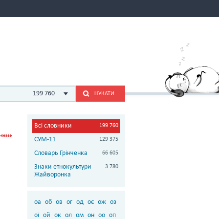
199 760
ШУКАТИ
Всі словники
199 760
СУМ-11
129 375
Словарь Грінченка
66 605
Знаки етнокультури
3 780
Жайворонка
оа
об
ов
ог
од
оє
ож
оз
ої
ой
ок
ол
ом
он
оо
оп