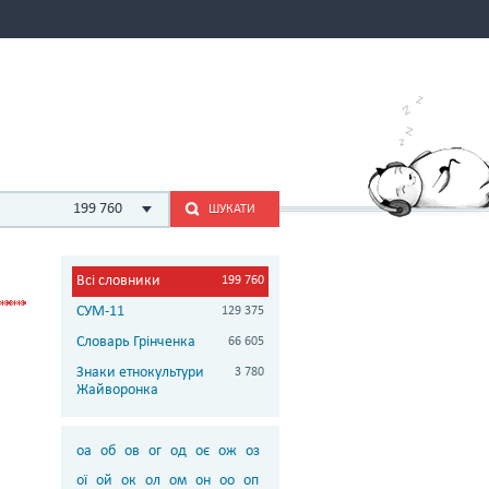
199 760
ШУКАТИ
Всі словники
199 760
СУМ-11
129 375
Словарь Грінченка
66 605
Знаки етнокультури
3 780
Жайворонка
оа
об
ов
ог
од
оє
ож
оз
ої
ой
ок
ол
ом
он
оо
оп