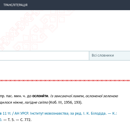
ТРАНСЛІТЕРАЦІЯ
Всі словники
пр. пас. мин. ч. до
ослони́ти
.
Із звисаючої лампи, ослоненої зеленою
илося ніжне, лагідне світло
(Коб. III, 1956, 193).
11 тт. / АН УРСР. Інститут мовознавства; за ред. І. К. Білодіда. — К.:
0.
— Т. 5. — С. 772.