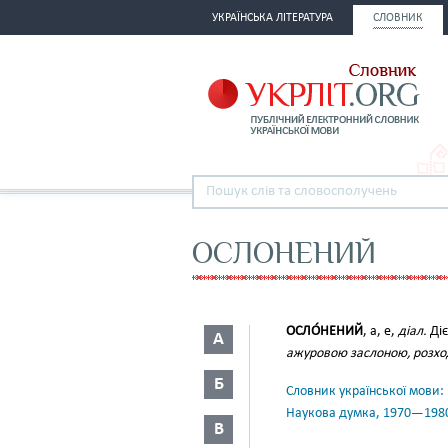
УКРАЇНСЬКА ЛІТЕРАТУРА
СЛОВНИК
ОСЛОНЕНИЙ
ОСЛО́НЕНИЙ
, а, е,
діал.
Діє
А
ажуровою заслоною, розход
Б
Словник української мови: в 
Наукова думка, 1970—198
В