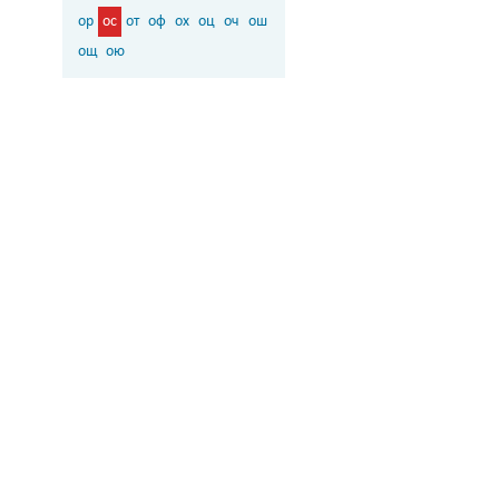
ор
ос
от
оф
ох
оц
оч
ош
ощ
ою