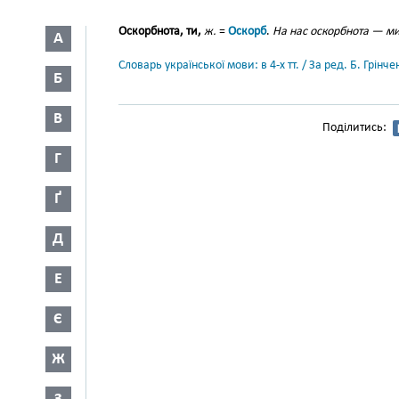
Оскорбнота, ти,
ж.
=
Оскорб
.
На нас оскорбнота — ми
А
Словарь української мови: в 4-х тт. / За ред. Б. Грін
Б
В
Поділитись:
Г
Ґ
Д
Е
Є
Ж