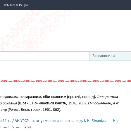
ТРАНСЛІТЕРАЦІЯ
Всі словники
ерухомим, невиразним, ніби скляним (про очі, погляд).
Інна раптом
то осклянів
(Шовк., Починається юність, 1938, 205);
Очі оскляніли, в їх
ниці
(Речм., Весн. грози, 1961, 362).
11 тт. / АН УРСР. Інститут мовознавства; за ред. І. К. Білодіда. — К.:
0.
— Т. 5. — С. 768.