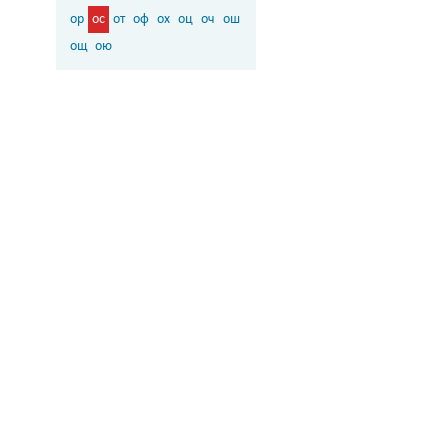
ор
ос
от
оф
ох
оц
оч
ош
ощ
ою