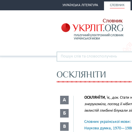
УКРАЇНСЬКА ЛІТЕРАТУРА
СЛОВНИК
ОСКЛЯНІТИ
ОСКЛЯНІ́ТИ
, і́є,
док.
Стати н
А
знерухоміла, погляд її ніби
імлистій глибині блукали зі
Б
Словник української мови: в 
В
Наукова думка, 1970—198