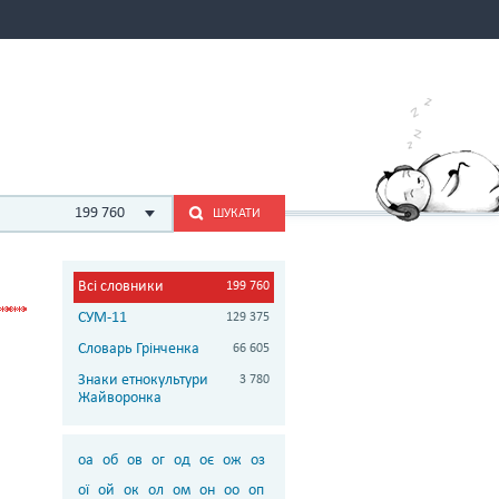
199 760
ШУКАТИ
Всі словники
199 760
СУМ-11
129 375
Словарь Грінченка
66 605
Знаки етнокультури
3 780
Жайворонка
оа
об
ов
ог
од
оє
ож
оз
ої
ой
ок
ол
ом
он
оо
оп