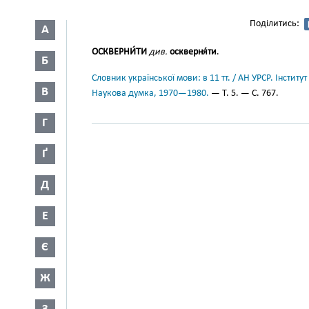
Поділитись:
А
ОСКВЕРНИ́ТИ
див.
оскверня́ти
.
Б
Словник української мови: в 11 тт. / АН УРСР. Інститут
В
Наукова думка, 1970—1980.
— Т. 5. — С. 767.
Г
Ґ
Д
Е
Є
Ж