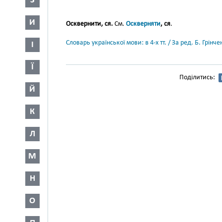
З
И
Осквернити, ся.
См.
Оскверняти
, ся
.
Словарь української мови: в 4-х тт. / За ред. Б. Грін
І
Ї
Поділитись:
Й
К
Л
М
Н
О