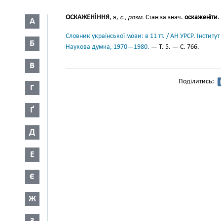
ОСКАЖЕНІ́ННЯ
, я,
с., розм.
Стан за знач.
оскажені́ти
.
А
Словник української мови: в 11 тт. / АН УРСР. Інститут
Б
Наукова думка, 1970—1980.
— Т. 5. — С. 766.
В
Поділитись:
Г
Ґ
Д
Е
Є
Ж