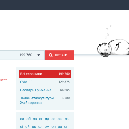
199 760
ШУКАТИ
Всі словники
199 760
СУМ-11
129 375
Словарь Грінченка
66 605
Знаки етнокультури
3 780
Жайворонка
оа
об
ов
ог
од
оє
ож
оз
ої
ой
ок
ол
ом
он
оо
оп