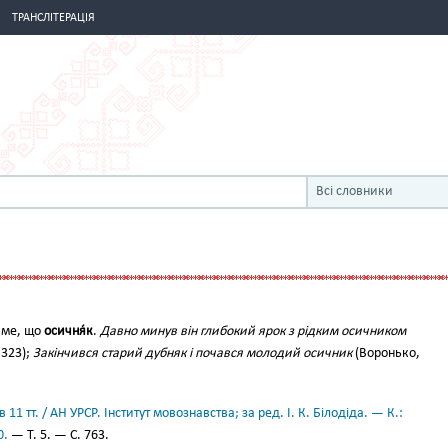
ТРАНСЛІТЕРАЦІЯ
Всі словники
аме, що
осичня́к
.
Давно минув він глибокий ярок з рідким осичником
 323);
Закінчився старий дубняк і почався молодий осичник
(Воронько,
11 тт. / АН УРСР. Інститут мовознавства; за ред. І. К. Білодіда. — К.:
0.
— Т. 5. — С. 763.