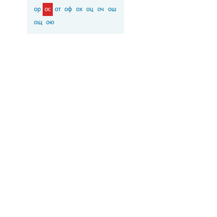
ор
ос
от
оф
ох
оц
оч
ош
ощ
ою