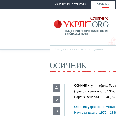
УКРАЇНСЬКА ЛІТЕРАТУРА
СЛОВНИК
ОСИЧНИК
ОСИ́ЧНИК
, у,
ч., рідко.
Те с
А
(Тулуб, Людолови, II, 1957,
Партиз. генерал.., 1946, 5).
Б
Словник української мови: в 
В
Наукова думка, 1970—198