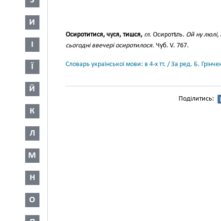
З
И
Осиротитися, чуся, тишся,
гл.
Осиротѣть.
Ой ну люлі,
І
сьогодні ввечері осиротилося.
Чуб. V. 767.
Словарь української мови: в 4-х тт. / За ред. Б. Грін
Ї
Й
Поділитись:
К
Л
М
Н
О