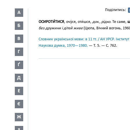
Поділитись:
А
ОСИРОТИ́ТИСЯ
, очу́ся, оти́шся,
док., рідко.
Те саме,
щ
Б
без дружини і дітей живе
(Цюпа, Вічний вогонь, 1960
В
Словник української мови: в 11 тт. / АН УРСР. Інститут
Наукова думка, 1970—1980.
— Т. 5. — С. 762.
Г
Ґ
Д
Е
Є
Ж