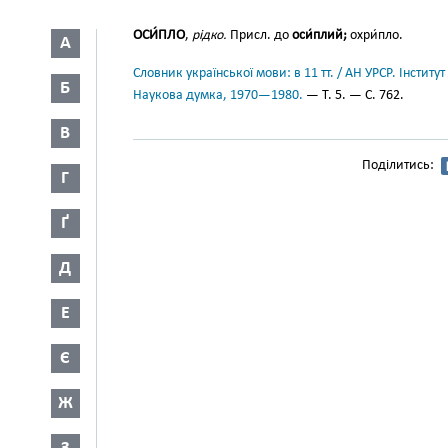
ОСИ́ПЛО
,
рідко.
Присл. до
оси́плий;
охри́пло.
А
Словник української мови: в 11 тт. / АН УРСР. Інститут
Б
Наукова думка, 1970—1980.
— Т. 5. — С. 762.
В
Поділитись:
Г
Ґ
Д
Е
Є
Ж