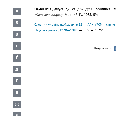
ОСИ́ДІТИСЯ
, джуся, дишся,
док., діал.
Засидітися.
Па
А
пішла вже додому
(Мирний, IV, 1955, 69).
Б
Словник української мови: в 11 тт. / АН УРСР. Інститут
Наукова думка, 1970—1980.
— Т. 5. — С. 761.
В
Г
Поділитись:
Ґ
Д
Е
Є
Ж