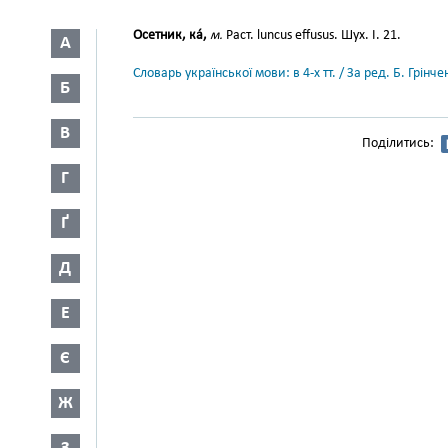
Осетник, ка́,
м.
Раст. luncus effusus. Шух. І. 21.
А
Словарь української мови: в 4-х тт. / За ред. Б. Грін
Б
В
Поділитись:
Г
Ґ
Д
Е
Є
Ж