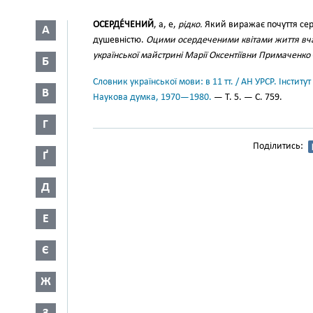
ОСЕРДЕ́ЧЕНИЙ
, а, е,
рідко.
Який виражає почуття сер
А
душевністю.
Оцими осердеченими квітами життя вча
української майстрині Марії Оксентіївни Примаченко
Б
Словник української мови: в 11 тт. / АН УРСР. Інститут
В
Наукова думка, 1970—1980.
— Т. 5. — С. 759.
Г
Поділитись:
Ґ
Д
Е
Є
Ж