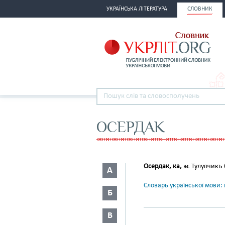
УКРАЇНСЬКА ЛІТЕРАТУРА
СЛОВНИК
ОСЕРДАК
Осердак, ка,
м.
Тулупчикъ б
А
Словарь української мови: в
Б
В