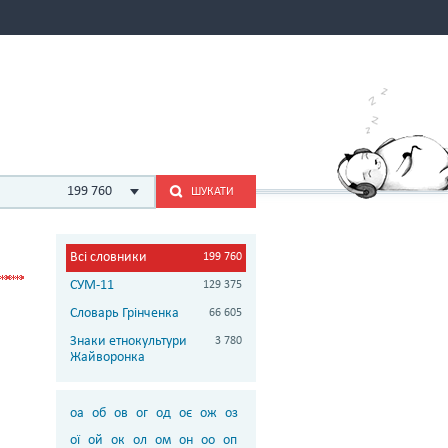
199 760
ШУКАТИ
Всі словники
199 760
СУМ-11
129 375
Словарь Грінченка
66 605
Знаки етнокультури
3 780
Жайворонка
оа
об
ов
ог
од
оє
ож
оз
ої
ой
ок
ол
ом
он
оо
оп