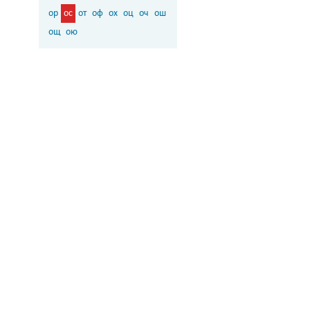
ор
ос
от
оф
ох
оц
оч
ош
ощ
ою