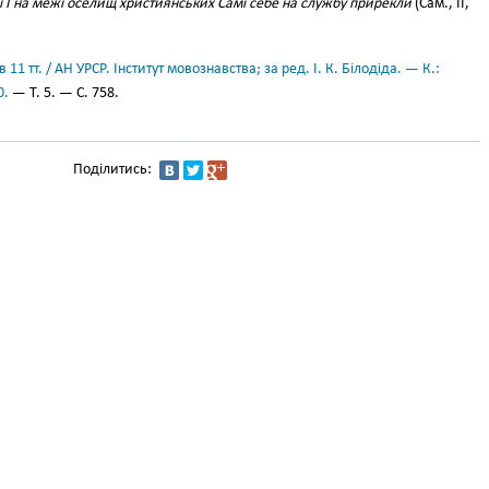
м’ї І на межі оселищ християнських Самі себе на службу прирекли
(Сам., II,
11 тт. / АН УРСР. Інститут мовознавства; за ред. І. К. Білодіда. — К.:
0.
— Т. 5. — С. 758.
Поділитись: