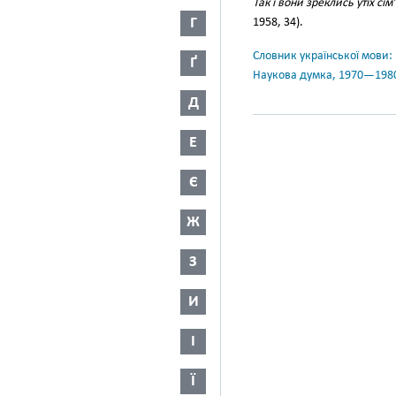
Так і вони зреклись утіх сі
Г
1958, 34).
Словник української мови: в 
Ґ
Наукова думка, 1970—198
Д
Е
Є
Ж
З
И
І
Ї