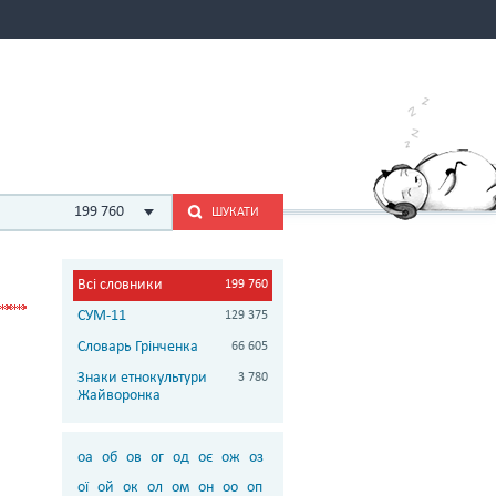
199 760
ШУКАТИ
Всі словники
199 760
СУМ-11
129 375
Словарь Грінченка
66 605
Знаки етнокультури
3 780
Жайворонка
оа
об
ов
ог
од
оє
ож
оз
ої
ой
ок
ол
ом
он
оо
оп