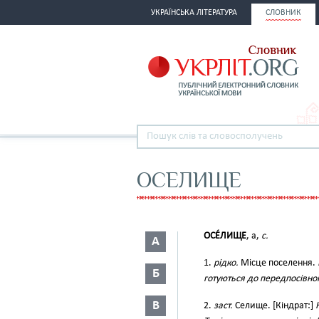
УКРАЇНСЬКА ЛІТЕРАТУРА
СЛОВНИК
ОСЕЛИЩЕ
ОСЕ́ЛИЩЕ
, а,
с.
А
1.
рідко.
Місце поселення.
Б
готуються до передпосівно
В
2.
заст.
Селище. [Кіндрат:]