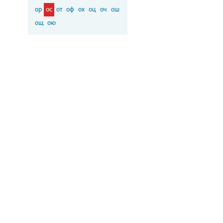
ор
ос
от
оф
ох
оц
оч
ош
ощ
ою