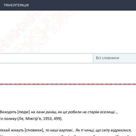
ТРАНСЛІТЕРАЦІЯ
Всі словники
Виходять
[люди]
на лани раніш, як це робили на старім оселищі..,
го поливу
(Ле, Міжгір’я, 1953, 499).
Нехай живуть
[січовики],
то наші вартові.. Як ті ченці, що світу відреклися,