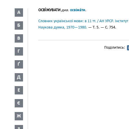
ОСВІ́ЖУВАТИ
див.
освіжа́ти
.
А
Словник української мови: в 11 тт. / АН УРСР. Інститут
Б
Наукова думка, 1970—1980.
— Т. 5. — С. 754.
В
Поділитись:
Г
Ґ
Д
Е
Є
Ж