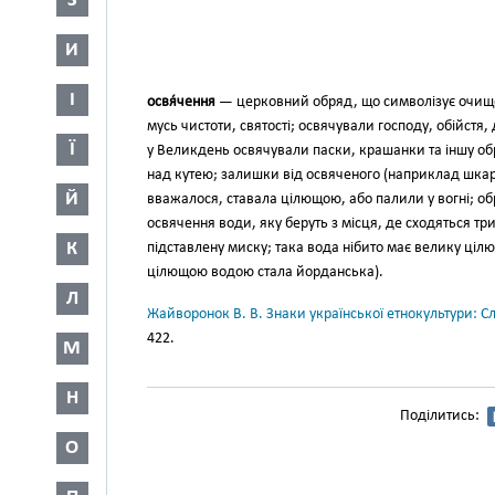
З
И
І
освя́чення
— церковний обряд, що символізує очищенн
мусь чистоти, святості; освячували господу, обійстя,
Ї
у Великдень освячували паски, крашанки та іншу об
над кутею; залишки від освяченого (наприклад шкара
Й
вважало­ся, ставала цілющою, або палили у вогні; 
освячення води, яку беруть з місця, де сходяться тр
К
підставлену миску; така вода нібито має велику цілю
цілющою водою стала йор­данська).
Л
Жайворонок В. В. Знаки української етнокультури: С
422.
М
Н
Поділитись:
О