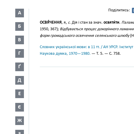
Поділитись:
А
ОСВЯ́ЧЕННЯ
, я,
с.
Дія і стан за знач.
освяти́ти
.
Палама
Б
1950, 367);
Відбувається процес докорінного ламання
форм громадського освячення селянського шлюбу
(Н
В
Словник української мови: в 11 тт. / АН УРСР. Інститут
Г
Наукова думка, 1970—1980.
— Т. 5. — С. 758.
Ґ
Д
Е
Є
Ж