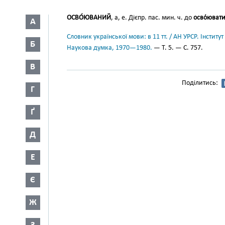
ОСВО́ЮВАНИЙ
, а, е. Дієпр. пас. мин. ч. до
осво́юват
А
Словник української мови: в 11 тт. / АН УРСР. Інститут
Б
Наукова думка, 1970—1980.
— Т. 5. — С. 757.
В
Поділитись:
Г
Ґ
Д
Е
Є
Ж