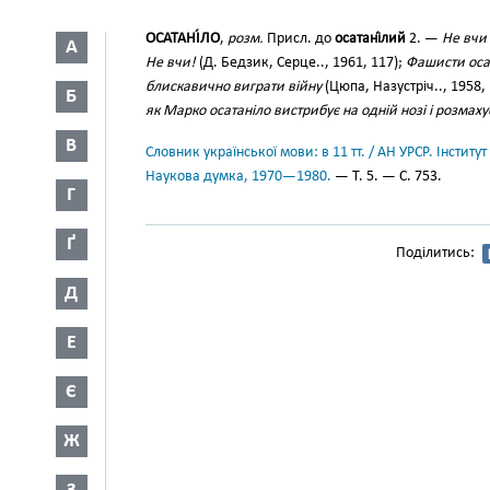
ОСАТАНІ́ЛО
,
розм.
Присл. до
осатані́лий
2. —
Не вчи 
А
Не вчи!
(Д. Бедзик, Серце.., 1961, 117);
Фашисти осат
блискавично виграти війну
(Цюпа, Назустріч.., 1958,
Б
як Марко осатаніло вистрибує на одній нозі і розмах
В
Словник української мови: в 11 тт. / АН УРСР. Інститут
Наукова думка, 1970—1980.
— Т. 5. — С. 753.
Г
Ґ
Поділитись:
Д
Е
Є
Ж