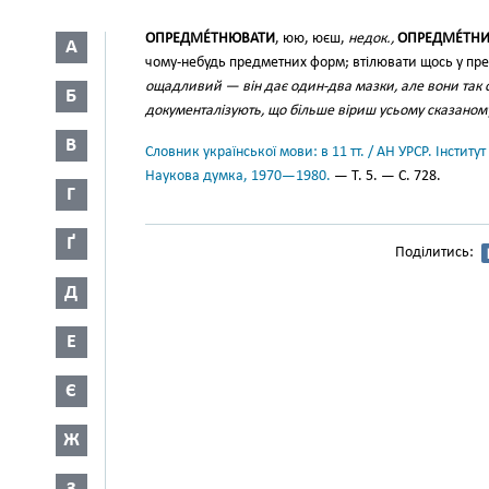
ОПРЕДМЕ́ТНЮВАТИ
, юю, юєш,
недок.,
ОПРЕДМЕ́ТН
А
чому-небудь предметних форм; втілювати щось у пр
ощадливий — він дає один-два мазки, але вони так 
Б
документалізують, що більше віриш усьому сказаном
В
Словник української мови: в 11 тт. / АН УРСР. Інститут
Наукова думка, 1970—1980.
— Т. 5. — С. 728.
Г
Ґ
Поділитись:
Д
Е
Є
Ж