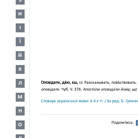
З
И
І
Ї
Й
К
Л
Оповідати, да́ю, єш,
гл.
Разсказывать, повѣствовать.
оповідати.
Чуб. V. 376.
Апостоли оповідали йому, що
М
Словарь української мови: в 4-х тт. / За ред. Б. Грін
Н
Поділитись:
О