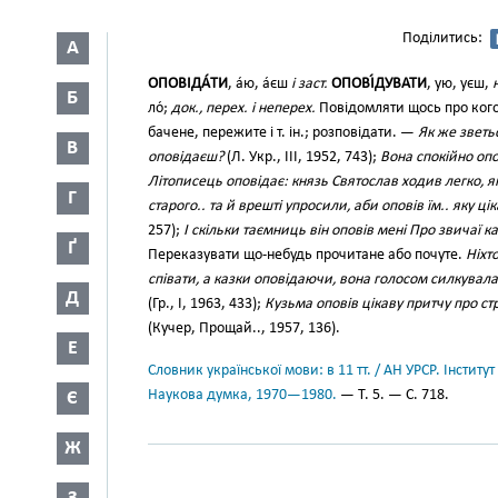
Поділитись:
А
ОПОВІДА́ТИ
, а́ю, а́єш
і заст.
ОПОВІ́ДУВАТИ
, ую, уєш,
Б
ло́;
док., перех. і неперех.
Повідомляти щось про кого
бачене, пережите і т. ін.; розповідати. —
Як же зветь
В
оповідаєш?
(Л. Укр., III, 1952, 743);
Вона спокійно опо
Літописець оповідає: князь Святослав ходив легко, я
Г
старого.. та й врешті упросили, аби оповів їм.. яку ці
257);
І скільки таємниць він оповів мені Про звичаї к
Ґ
Переказувати що-небудь прочитане або почуте.
Ніхто
співати, а казки оповідаючи, вона голосом силкувала
Д
(Гр., І, 1963, 433);
Кузьма оповів цікаву притчу про ст
(Кучер, Прощай.., 1957, 136).
Е
Словник української мови: в 11 тт. / АН УРСР. Інститут
Наукова думка, 1970—1980.
— Т. 5. — С. 718.
Є
Ж