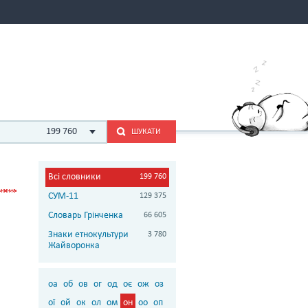
199 760
ШУКАТИ
Всі словники
199 760
СУМ-11
129 375
Словарь Грінченка
66 605
Знаки етнокультури
3 780
Жайворонка
оа
об
ов
ог
од
оє
ож
оз
ої
ой
ок
ол
ом
он
оо
оп