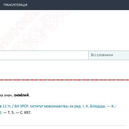
ТРАНСЛІТЕРАЦІЯ
Всі словники
за знач.
онімі́лий
.
11 тт. / АН УРСР. Інститут мовознавства; за ред. І. К. Білодіда. — К.:
0.
— Т. 5. — С. 697.