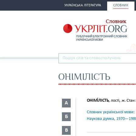
УКРАЇНСЬКА ЛІТЕРАТУРА
СЛОВНИК
ОНІМІЛІСТЬ
ОНІМІ́ЛІСТЬ
, лості,
ж.
Стан 
А
Словник української мови: в 
Б
Наукова думка, 1970—198
В