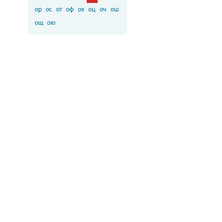
ор
ос
от
оф
ох
оц
оч
ош
ощ
ою