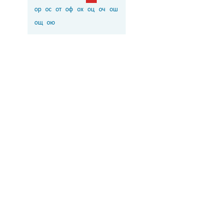
ор
ос
от
оф
ох
оц
оч
ош
ощ
ою