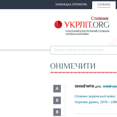
УКРАЇНСЬКА ЛІТЕРАТУРА
СЛОВНИК
ОНІМЕЧИТИ
ОНІМЕ́ЧИТИ
див.
оніме́чув
А
Словник української мови: в 
Б
Наукова думка, 1970—198
В