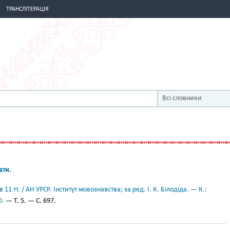
ТРАНСЛІТЕРАЦІЯ
Всі словники
ати
.
11 тт. / АН УРСР. Інститут мовознавства; за ред. І. К. Білодіда. — К.:
0.
— Т. 5. — С. 697.