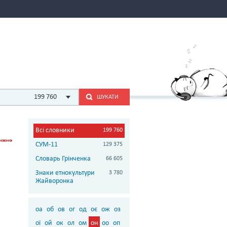
199 760
ШУКАТИ
Всі словники
199 760
СУМ-11
129 375
Словарь Грінченка
66 605
Знаки етнокультури
3 780
Жайворонка
оа
об
ов
ог
од
оє
ож
оз
ої
ой
ок
ол
ом
он
оо
оп