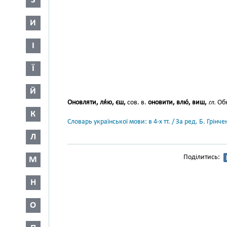
З
И
І
Ї
Й
Оновляти, ля́ю, єш,
сов. в.
оновити, влю́, виш,
гл.
Обн
К
Словарь української мови: в 4-х тт. / За ред. Б. Грін
Л
Поділитись:
М
Н
О