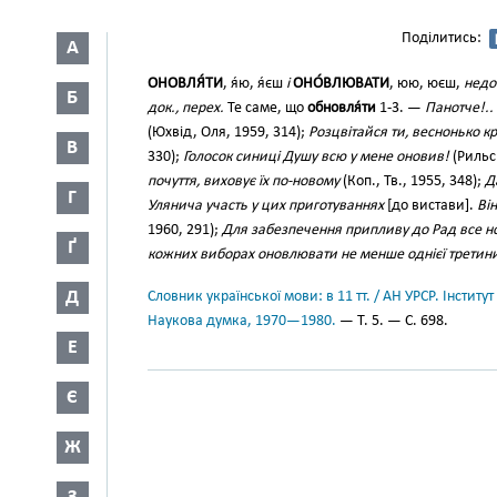
Поділитись:
А
ОНОВЛЯ́ТИ
, я́ю, я́єш
і
ОНО́ВЛЮВАТИ
, юю, юєш,
недок
Б
док., перех.
Те саме, що
обновля́ти
1-3. —
Панотче!..
(Юхвід, Оля, 1959, 314);
Розцвітайся ти, веснонько к
В
330);
Голосок синиці Душу всю у мене оновив!
(Рильсь
почуття, виховує їх по-новому
(Коп., Тв., 1955, 348);
Д
Г
Улянича участь у цих приготуваннях
[до вистави].
Ві
1960, 291);
Для забезпечення припливу до Рад все нов
Ґ
кожних виборах оновлювати не менше однієї третини
Д
Словник української мови: в 11 тт. / АН УРСР. Інститут
Наукова думка, 1970—1980.
— Т. 5. — С. 698.
Е
Є
Ж