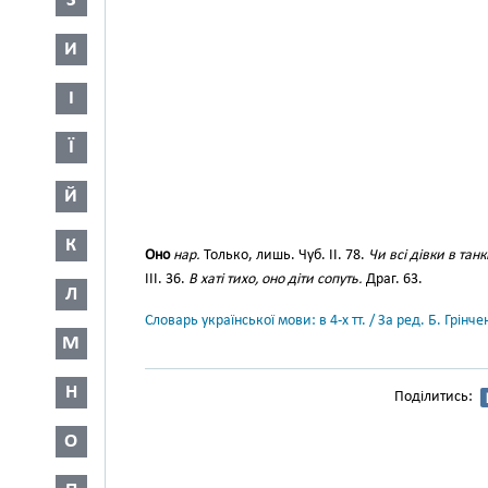
З
И
І
Ї
Й
К
Оно
нар.
Только, лишь. Чуб. II. 78.
Чи всі дівки в тан
III. 36.
В хаті тихо, оно діти сопуть.
Драг. 63.
Л
Словарь української мови: в 4-х тт. / За ред. Б. Грін
М
Н
Поділитись:
О