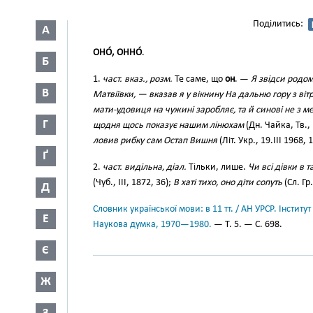
Поділитись:
А
ОНО́, ОННО́
.
Б
1.
част. вказ., розм.
Те саме, що
он
. —
Я звідси родом
В
Матвіївки, — вказав я у вікнину На дальню гору з ві
мати-удовиця на чужині заробляє, та й синові не з м
Г
щодня щось показує нашим лінюхам
(Дн. Чайка, Тв.,
ловив рибку сам Остап Вишня
(Літ. Укр., 19.III 1968, 1
Ґ
2.
част. видільна, діал.
Тільки, лише.
Чи всі дівки в 
(Чуб., III, 1872, 36);
В хаті тихо, оно діти сопуть
(Сл. Гр.
Д
Словник української мови: в 11 тт. / АН УРСР. Інститут
Е
Наукова думка, 1970—1980.
— Т. 5. — С. 698.
Є
Ж