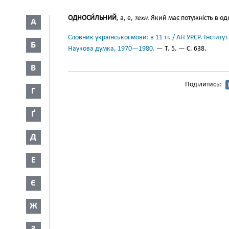
ОДНОСИ́ЛЬНИЙ
, а, е,
техн.
Який має потужність в одн
А
Словник української мови: в 11 тт. / АН УРСР. Інститут
Б
Наукова думка, 1970—1980.
— Т. 5. — С. 638.
В
Поділитись:
Г
Ґ
Д
Е
Є
Ж