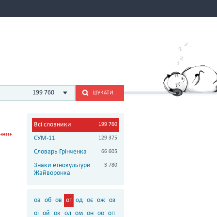
199 760
ШУКАТИ
Всі словники
199 760
СУМ-11
129 375
Словарь Грінченка
66 605
Знаки етнокультури
3 780
Жайворонка
оа
об
ов
ог
од
оє
ож
оз
ої
ой
ок
ол
ом
он
оо
оп