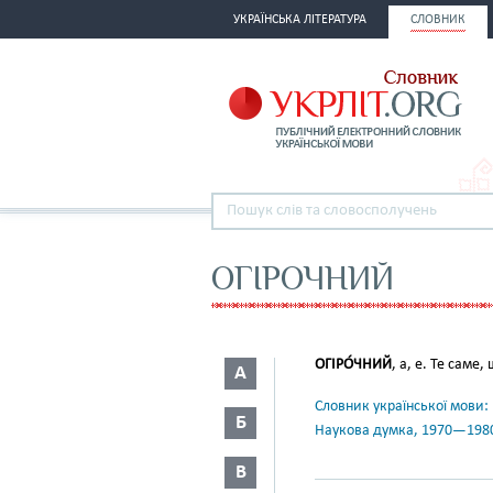
УКРАЇНСЬКА ЛІТЕРАТУРА
СЛОВНИК
ОГІРОЧНИЙ
ОГІРО́ЧНИЙ
, а, е. Те саме,
А
Словник української мови: в 
Б
Наукова думка, 1970—198
В