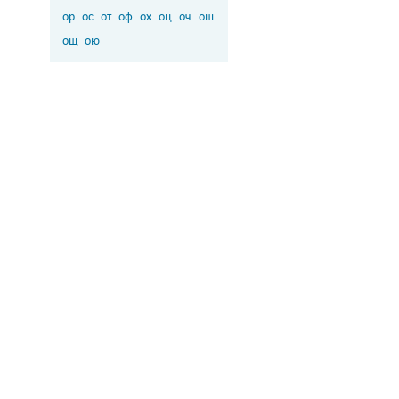
ор
ос
от
оф
ох
оц
оч
ош
ощ
ою