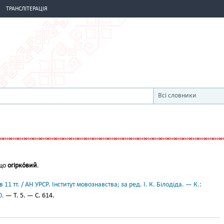
ТРАНСЛІТЕРАЦІЯ
Всі словники
 що
огірко́вий
.
11 тт. / АН УРСР. Інститут мовознавства; за ред. І. К. Білодіда. — К.:
0.
— Т. 5. — С. 614.