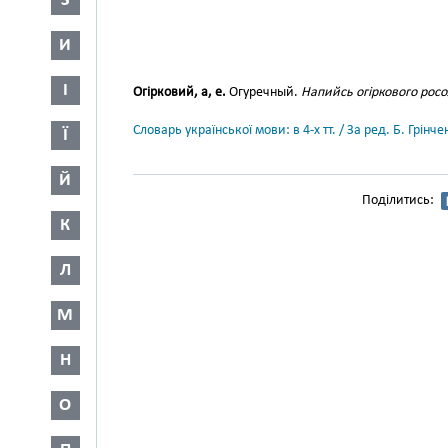
З
И
І
Огірковий, а, е.
Огуречный.
Напийсь огіркового росо
Словарь української мови: в 4-х тт. / За ред. Б. Грін
Ї
Й
Поділитись:
К
Л
М
Н
О