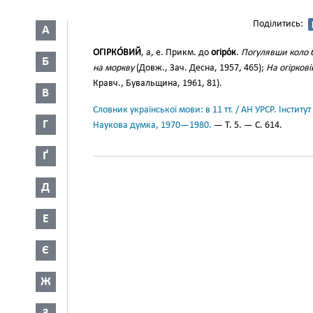
Поділитись:
А
ОГІРКО́ВИЙ
, а, е. Прикм. до
огіро́к
.
Погулявши коло б
Б
на моркву
(Довж., Зач. Десна, 1957, 465);
На огірков
Кравч., Бувальщина, 1961, 81).
В
Словник української мови: в 11 тт. / АН УРСР. Інститут
Г
Наукова думка, 1970—1980.
— Т. 5. — С. 614.
Ґ
Д
Е
Є
Ж