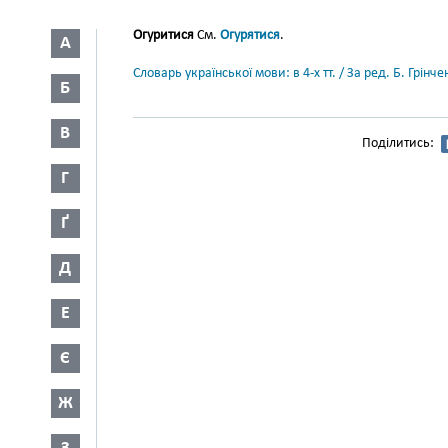
Огуритися
См.
Огурятися
.
А
Словарь української мови: в 4-х тт. / За ред. Б. Грін
Б
В
Поділитись:
Г
Ґ
Д
Е
Є
Ж