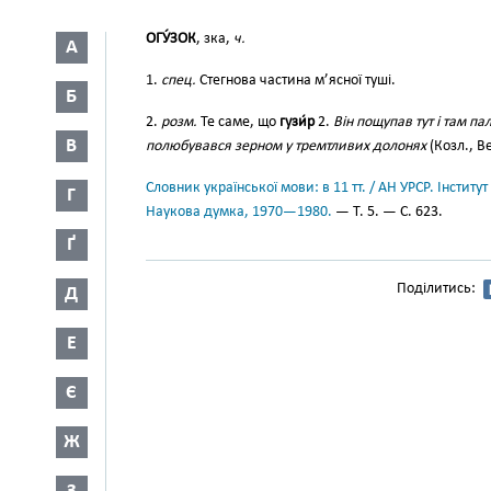
ОГУ́ЗОК
, зка,
ч.
А
1.
спец.
Стегнова частина м’ясної туші.
Б
2.
розм.
Те саме, що
гузи́р
2.
Він пощупав тут і там па
В
полюбувався зерном у тремтливих долонях
(Козл., Ве
Словник української мови: в 11 тт. / АН УРСР. Інститут
Г
Наукова думка, 1970—1980.
— Т. 5. — С. 623.
Ґ
Поділитись:
Д
Е
Є
Ж