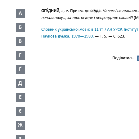
ОГУ́ДНИЙ
, а, е. Прикм. до
огу́да
.
Часом і начальник..
А
начальнику.., за твоє огудне і неправдиве слово?!
(Ми
Б
Словник української мови: в 11 тт. / АН УРСР. Інститут
Наукова думка, 1970—1980.
— Т. 5. — С. 623.
В
Г
Поділитись:
Ґ
Д
Е
Є
Ж