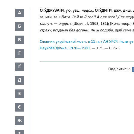
ОГУ́ДЖУВАТИ
, ую, уєш,
недок.,
ОГУ́ДИТИ
, джу, диш,
А
ганити, ганьбити.
Рай та й годі! А для кого? Для люд
глянуть — огудять
(Шевч., І, 1963, 131); [Командор:]
Б
страху, всі дами без догани. Чи ж подоба, щоб саме
В
Словник української мови: в 11 тт. / АН УРСР. Інститут
Наукова думка, 1970—1980.
— Т. 5. — С. 623.
Г
Ґ
Поділитись:
Д
Е
Є
Ж