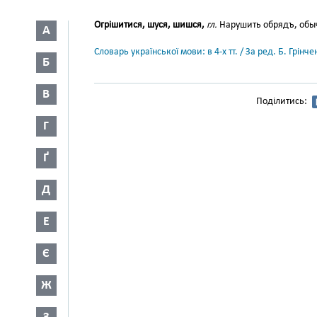
Огрішитися, шуся, шишся,
гл.
Нарушить обрядъ, обыч
А
Словарь української мови: в 4-х тт. / За ред. Б. Грін
Б
В
Поділитись:
Г
Ґ
Д
Е
Є
Ж