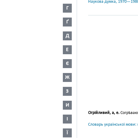
Наукова думка, 1970—198
Г
Ґ
Д
Е
Є
Ж
З
И
Огрійливий, а, е.
Согрѣваю
І
Словарь української мови: в
Ї