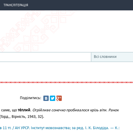
ТРАНСЛІТЕРАЦІЯ
Всі словники
Поділитись:
 саме, що
те́плий
.
Огрійливе сонечко пробивалося крізь віти. Ранок
(Горд., Вірність, 1943, 32).
11 тт. / АН УРСР. Інститут мовознавства; за ред. І. К. Білодіда. — К.: