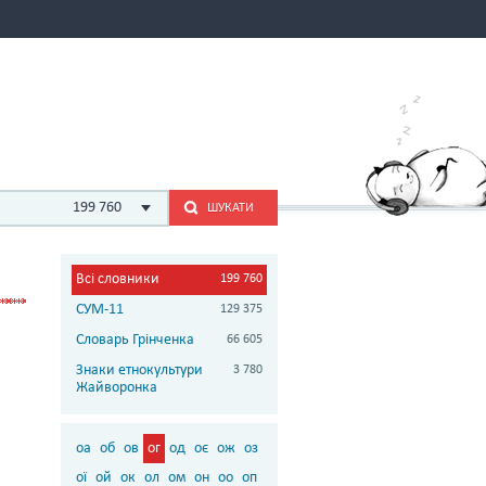
199 760
ШУКАТИ
Всі словники
199 760
СУМ-11
129 375
Словарь Грінченка
66 605
Знаки етнокультури
3 780
Жайворонка
оа
об
ов
ог
од
оє
ож
оз
ої
ой
ок
ол
ом
он
оо
оп