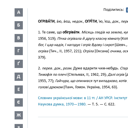
Поділитись:
А
ОГРІВА́ТИ
, а́ю, а́єш,
недок.,
ОГРІ́ТИ
, і́ю, і́єш,
док., пер
Б
1. Те саме, що
обігріва́ти
.
Місяць глядів на землю, купа
В
1956, 519);
Пічка огрівала й другу класну кімнату
(Коп
бог, І цар надія, І нагодує і огріє Вдову і сирот
(Шевч., 
Г
огріва
(Тич., II, 1957, 221);
Огріла
[Оксана]
очима, ос
379).
Ґ
2.
перев. док., розм.
Дуже вдарити чим-небудь.
Стар
Тимофія по плечі
(Стельмах, II, 1962, 29);
Далі огрів
[
Д
1955, 77);
Гайчура, що опинився тут випадково, хотів 
голові дрюком
(Панч, Гомон. Україна, 1954, 63).
Е
Словник української мови: в 11 тт. / АН УРСР. Інститут
Є
Наукова думка, 1970—1980.
— Т. 5. — С. 622.
Ж