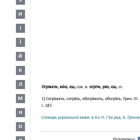
З
И
І
Ї
Й
К
Л
Огрівати, ва́ю, єш,
сов. в.
огріти, рію, єш,
гл.
М
1) Согрѣвать, согрѣть, обогрѣвать, обогрѣть. Грин. III.
І. 187.
Н
Словарь української мови: в 4-х тт. / За ред. Б. Грін
О
Поділитись: