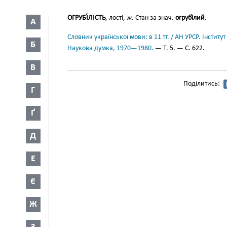
ОГРУБІ́ЛІСТЬ
, лості,
ж.
Стан за знач.
огрубі́лий
.
А
Словник української мови: в 11 тт. / АН УРСР. Інститут
Б
Наукова думка, 1970—1980.
— Т. 5. — С. 622.
В
Поділитись:
Г
Ґ
Д
Е
Є
Ж