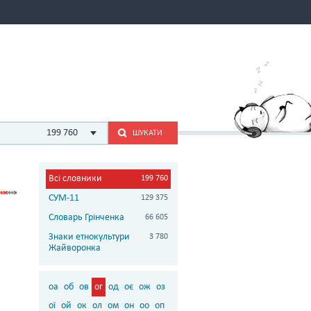
199 760
ШУКАТИ
Всі словники
199 760
СУМ-11
129 375
Словарь Грінченка
66 605
Знаки етнокультури
3 780
Жайворонка
оа
об
ов
ог
од
оє
ож
оз
ої
ой
ок
ол
ом
он
оо
оп