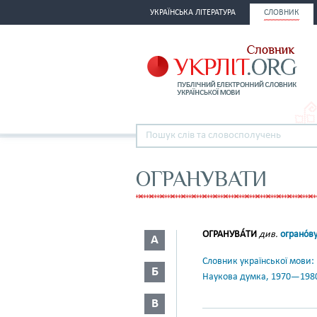
УКРАЇНСЬКА ЛІТЕРАТУРА
СЛОВНИК
ОГРАНУВАТИ
ОГРАНУВА́ТИ
див.
ограно́в
А
Словник української мови: в 
Б
Наукова думка, 1970—198
В