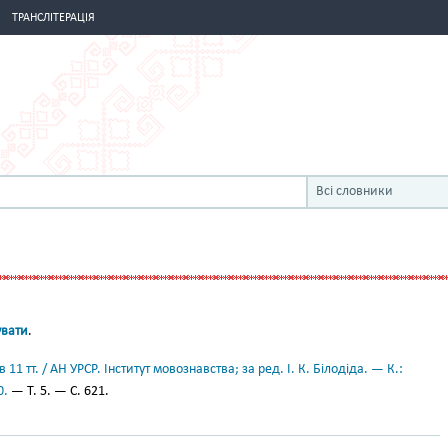
ТРАНСЛІТЕРАЦІЯ
Всі словники
увати
.
11 тт. / АН УРСР. Інститут мовознавства; за ред. І. К. Білодіда. — К.:
0.
— Т. 5. — С. 621.