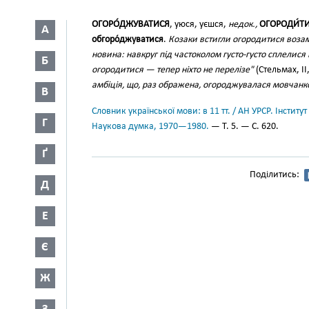
ОГОРО́ДЖУВАТИСЯ
, уюся, уєшся,
недок.,
ОГОРОДИ́Т
А
обгоро́джуватися
.
Козаки встигли огородитися воза
новина: навкруг під частоколом густо-густо сплелися
Б
огородитися — тепер ніхто не перелізе"
(Стельмах, II
амбіція, що, раз ображена, огороджувалася мовчан
В
Словник української мови: в 11 тт. / АН УРСР. Інститут
Г
Наукова думка, 1970—1980.
— Т. 5. — С. 620.
Ґ
Поділитись:
Д
Е
Є
Ж