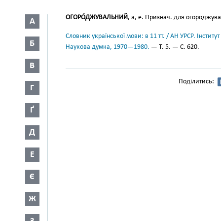
ОГОРО́ДЖУВАЛЬНИЙ
, а, е. Признач. для огороджув
А
Словник української мови: в 11 тт. / АН УРСР. Інститут
Б
Наукова думка, 1970—1980.
— Т. 5. — С. 620.
В
Поділитись:
Г
Ґ
Д
Е
Є
Ж