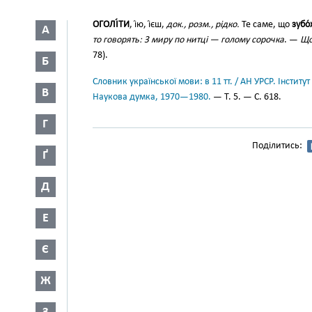
ОГОЛІ́ТИ
, і́ю, і́єш,
док., розм., рідко.
Те саме, що
зубо́
А
то говорять: З миру по нитці — голому сорочка
. —
Що
78).
Б
Словник української мови: в 11 тт. / АН УРСР. Інститут
В
Наукова думка, 1970—1980.
— Т. 5. — С. 618.
Г
Поділитись:
Ґ
Д
Е
Є
Ж