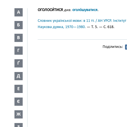
ОГОЛОСИ́ТИСЯ
див.
оголо́шуватися
.
А
Словник української мови: в 11 тт. / АН УРСР. Інститут
Б
Наукова думка, 1970—1980.
— Т. 5. — С. 618.
В
Поділитись:
Г
Ґ
Д
Е
Є
Ж