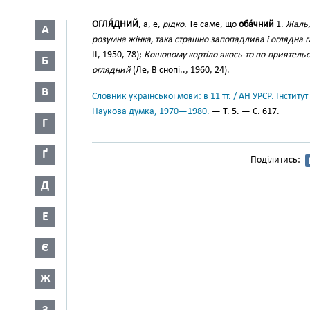
ОГЛЯ́ДНИЙ
, а, е,
рідко.
Те саме, що
оба́чний
1.
Жаль,
А
розумна жінка, така страшно запопадлива і оглядна 
II, 1950, 78);
Кошовому кортіло якось-то по-приятель
Б
оглядний
(Ле, В снопі.., 1960, 24).
В
Словник української мови: в 11 тт. / АН УРСР. Інститут
Наукова думка, 1970—1980.
— Т. 5. — С. 617.
Г
Ґ
Поділитись:
Д
Е
Є
Ж