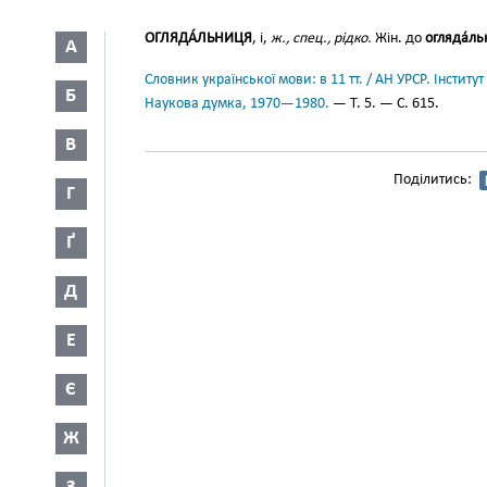
ОГЛЯДА́ЛЬНИЦЯ
, і,
ж., спец., рідко.
Жін. до
огляда́ль
А
Словник української мови: в 11 тт. / АН УРСР. Інститут
Б
Наукова думка, 1970—1980.
— Т. 5. — С. 615.
В
Поділитись:
Г
Ґ
Д
Е
Є
Ж