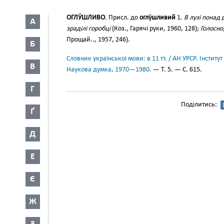
ОГЛУ́ШЛИВО
. Присл. до
оглу́шливий
1.
В лузі понад
А
зраділі горобці
(Коз., Гарячі руки, 1960, 128);
Голосно
Прощай.., 1957, 246).
Б
Словник української мови: в 11 тт. / АН УРСР. Інститут
В
Наукова думка, 1970—1980.
— Т. 5. — С. 615.
Г
Поділитись:
Ґ
Д
Е
Є
Ж