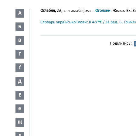
Оглабля, ля,
с.
и оглаблі
,
мн.
=
Оголони
. Желех. Вх. Зн
А
Словарь української мови: в 4-х тт. / За ред. Б. Грін
Б
В
Поділитись:
Г
Ґ
Д
Е
Є
Ж