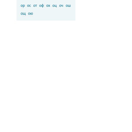
ор
ос
от
оф
ох
оц
оч
ош
ощ
ою