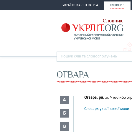
УКРАЇНСЬКА ЛІТЕРАТУРА
СЛОВНИК
ОГВАРА
Огвара, ри,
ж.
Что-либо ог
А
Словарь української мови: в
Б
В