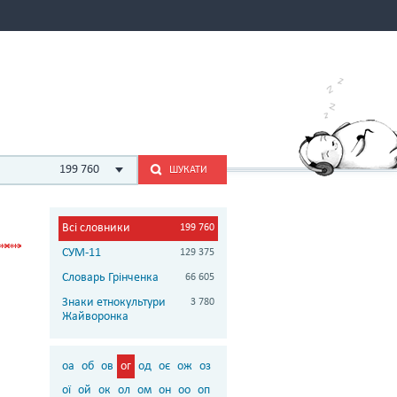
199 760
ШУКАТИ
Всі словники
199 760
СУМ-11
129 375
Словарь Грінченка
66 605
Знаки етнокультури
3 780
Жайворонка
оа
об
ов
ог
од
оє
ож
оз
ої
ой
ок
ол
ом
он
оо
оп