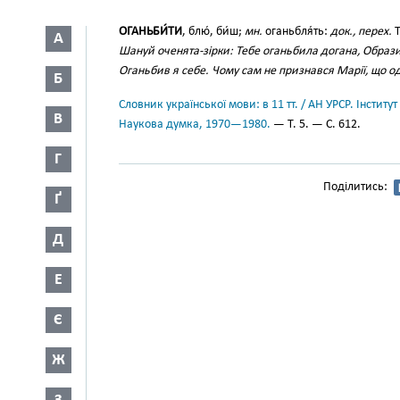
ОГАНЬБИ́ТИ
, блю́, би́ш;
мн.
оганьбля́ть:
док., перех.
Т
А
Шануй оченята-зірки: Тебе оганьбила догана, Образи
Оганьбив я себе. Чому сам не признався Марії, що 
Б
Словник української мови: в 11 тт. / АН УРСР. Інститут
В
Наукова думка, 1970—1980.
— Т. 5. — С. 612.
Г
Поділитись:
Ґ
Д
Е
Є
Ж