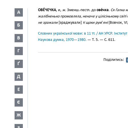
ОВЕ́ЧЕЧКА
, и,
ж.
Зменш.-пестл. до
ове́чка
.
Ся Гапка 
А
жалібненько промовляла, неначе у цілісінькому світі б
не зражали
[зраджували]
ті щоки рум
’
яні
(Вовчок, VI,
Б
Словник української мови: в 11 тт. / АН УРСР. Інститут
В
Наукова думка, 1970—1980.
— Т. 5. — С. 611.
Г
Поділитись:
Ґ
Д
Е
Є
Ж