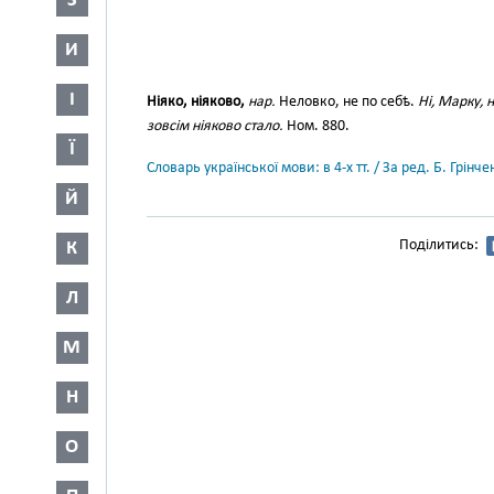
З
И
І
Ніяко, ніяково,
нар.
Неловко, не по себѣ.
Ні, Марку, 
зовсім ніяково стало.
Ном. 880.
Ї
Словарь української мови: в 4-х тт. / За ред. Б. Грін
Й
Поділитись:
К
Л
М
Н
О