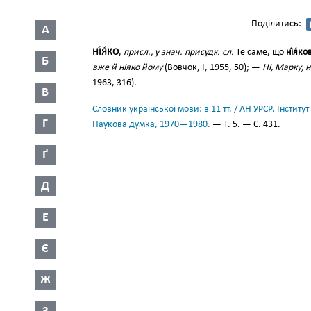
Поділитись:
А
НІ́Я́КО
,
присл., у знач. присудк. сл.
Те саме, що
ні́я́ко
Б
вже й ніяко йому
(Вовчок, І, 1955, 50); —
Ні, Марку, н
1963, 316).
В
Словник української мови: в 11 тт. / АН УРСР. Інститут
Г
Наукова думка, 1970—1980.
— Т. 5. — С. 431.
Ґ
Д
Е
Є
Ж