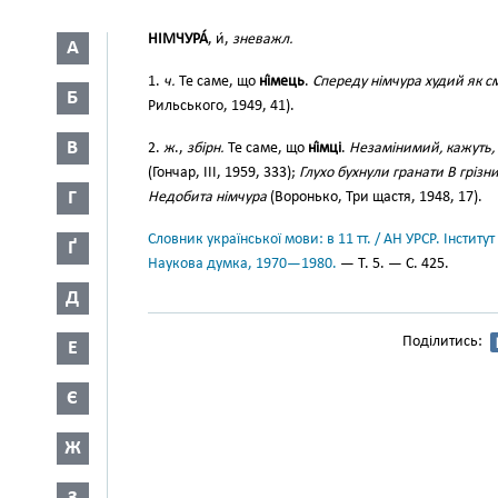
НІМЧУРА́
, и́,
зневажл.
А
1.
ч.
Те саме, що
ні́мець
.
Спереду німчура худий як с
Б
Рильського, 1949, 41).
В
2.
ж
.,
збірн.
Те саме, що
ні́мці
.
Незамінимий, кажуть, 
(Гончар, III, 1959, 333);
Глухо бухнули гранати В грізни
Г
Недобита німчура
(Воронько, Три щастя, 1948, 17).
Словник української мови: в 11 тт. / АН УРСР. Інститут
Ґ
Наукова думка, 1970—1980.
— Т. 5. — С. 425.
Д
Поділитись:
Е
Є
Ж