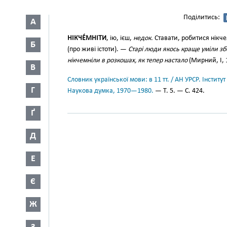
Поділитись:
А
НІКЧЕ́МНІТИ
, ію, ієш,
недок.
Ставати, робитися нікче
Б
(про живі істоти). —
Старі люди якось краще уміли збе
нікчемніли в розкошах, як тепер настало
(Мирний, І, 
В
Словник української мови: в 11 тт. / АН УРСР. Інститут
Г
Наукова думка, 1970—1980.
— Т. 5. — С. 424.
Ґ
Д
Е
Є
Ж