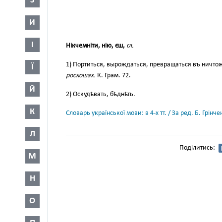
З
И
І
Нікчемніти, нію, єш,
гл.
1) Портиться, вырождаться, превращаться въ ничто
Ї
роскошах.
К. Грам. 72.
Й
2) Оскудѣвать, бѣднѣть.
К
Словарь української мови: в 4-х тт. / За ред. Б. Грін
Л
Поділитись:
М
Н
О